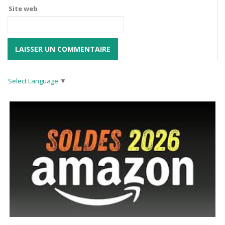
Site web
Select Language
▼