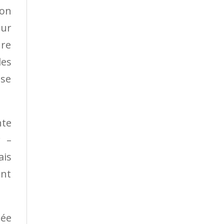
ton
eur
­re
des
ise
nte
r –
ais
ant
hée