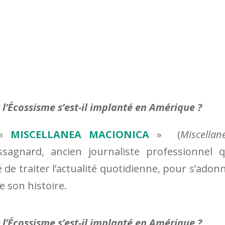
’Écossisme s’est-il implanté en Amérique ?
e«
MISCELLANEA MACIONICA
» (
Miscellan
agnard, ancien journaliste professionnel q
é de traiter l’actualité quotidienne, pour s’adon
e son histoire.
’Écossisme s’est-il implanté en Amérique ?