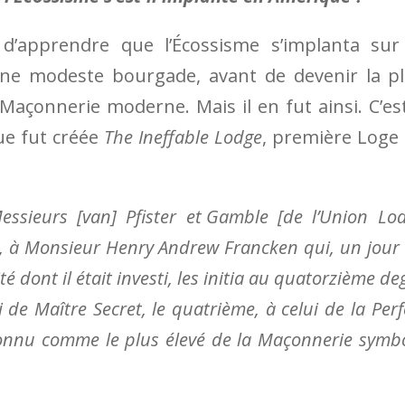
d’apprendre que l’Écossisme s’implanta sur
’une modeste bourgade, avant de devenir la p
Maçonnerie moderne. Mais il en fut ainsi. C’es
que fut créée
The Ineffable Lodge
, première Loge
sieurs [van] Pfister et Gam­ble [de l’Union Lo
k, à Mon­­sieur Henry Andrew Franc­ken qui, un jour
 dont il était in­vesti, les initia au quatorzième de
i de Maî­tre Se­cret, le quatrième, à celui de la Per­f
reconnu comme le plus élevé de la Ma­çon­nerie symbo