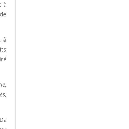
t à
 de
, à
its
iré
ie,
es,
 Da