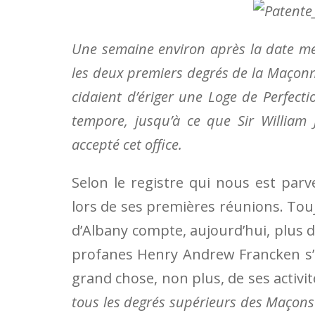
Une semaine environ après la date men
les deux premiers de­grés de la Ma­çon­­n
cidaient d’é­­ri­­ger une Loge de Perfect
tempore, jusqu’à ce que Sir William J
accepté cet office.
Selon le registre qui nous est par
lors de ses premiè­res réunions. Touj
d’Albany compte, aujourd’hui, plus 
profanes Henry Andrew Francken s’e
grand chose, non plus, de ses acti­v
tous les degrés supérieurs des Maçons