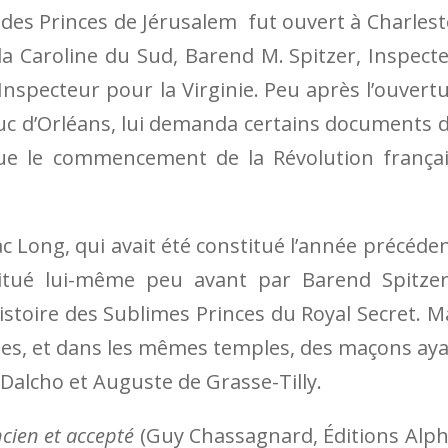
 des Princes de Jéru­salem
fut ouvert à Charles
 Ca­ro­line du Sud, Barend M. Spitzer, Inspect
nspecteur pour la Virginie. Peu après l’ouvertu
uc d’Or­léans, lui demanda cer­tains documents 
que le com­mencement de la Révolution frança
c Long, qui avait été constitué l’année précéde
tué lui-même peu avant par Barend Spitze
stoire des Sublimes Princes du Royal Secret. M
ales, et dans les mêmes temples, des maçons ay
 Dalcho et Auguste de Grasse-Tilly.
cien et accepté
(Guy Chassagnard, Éditions Alp