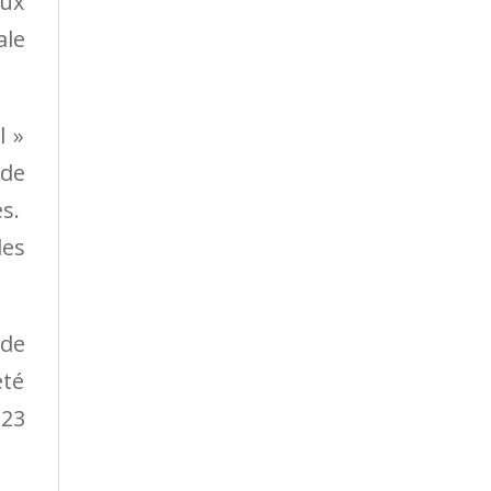
eux
ale
l »
nde
es.
des
 de
été
 23