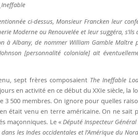
­tionnée ci-dessus, Mon­­sieur Francken leur conf
e­rie Moderne ou Re­nouve­lée et leur suggéra, s’ils 
ion à Alba­ny, de nommer Wil­liam Gam­­­­­­ble Maître 
ohn­son [personnalité coloniale] ait éven­tuellem
venu, sept frères composaient
The Ineffable Lo
ours en activité en ce début du XXIe siècle, la l
de 3 500 membres. On ignore pour quelles rais
n était venu en terre américaine. On ne sait 
ités maçonniques. Le «
Député Inspecteur Général
 dans les Indes occidentales et l’Amérique du Nor