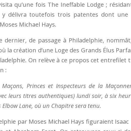
sita qu’une fois The Ineffable Lodge ; résidan
 y délivra toutefois trois patentes dont une
 Moses Michael Hays.
ce dernier, de passage à Philadelphie, nommât
ù la création d’une Loge des Grands Élus Parfa
adelphie. On relève à ce propos cet entrefilet t
n :
 Maçons, Princes et Ins­pecteurs de la Maçonner
ec leurs titres authentiques) lundi soir, à six heu­r
 Elbow Lane, où un Chapitre sera tenu.
phie par Mo­ses Michael Hays figuraient Isaac