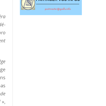
éra
dé­
pro
ent
dge
oge
ons
pas
 de
d
»,