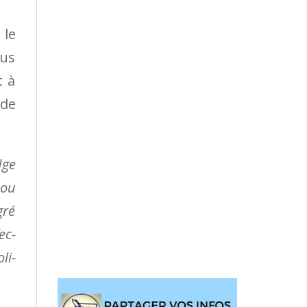
 le
lus
t à
 de
dge
 ou
gré
ec­
li­