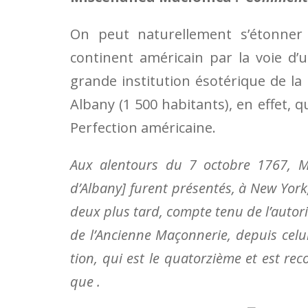
On peut naturellement s’étonner 
continent américain par la voie d
grande institution ésotérique de la 
Albany (1 500 habitants), en ef­fet, 
Perfection américaine.
Aux alentours du 7 octobre 1767, Mes
d’Albany] fu­rent présentés, à New Yor
deux plus tard, compte tenu de l’autorité
de l’Ancienne Ma­çon­ne­rie, depuis ce­lu
tion, qui est le qua­­­torzième et est 
que .