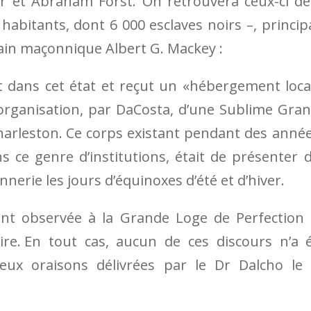
er et Abraham Forst. On retrouvera ceux-ci d
habitants, dont 6 000 esclaves noirs –, princip
ivain ma­çon­nique Albert G. Mackey :
uit dans cet état et reçut un «hébergement loca
’organi­sation, par DaCosta, d’une Sublime Gra
har­leston. Ce corps existant pendant des an­né
ce genre d’institutions, était de présenter 
­nerie les jours d’équinoxes d’été et d’hiver.
ent observée à la Grande Loge de Perfection
re. En tout cas, au­cun de ces discours n’a 
eux oraisons délivrées par le Dr Dalcho le