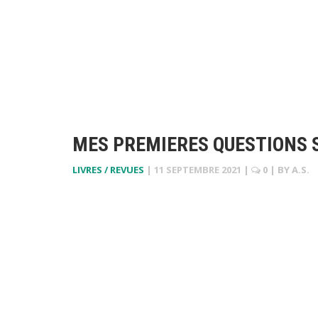
MES PREMIERES QUESTIONS 
LIVRES / REVUES
|
11 SEPTEMBRE 2021
|
0
| BY
A.S.