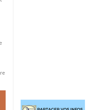
e
tre