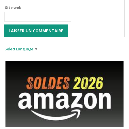
Site web
Select Language
▼