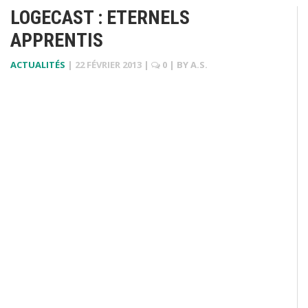
LOGECAST : ETERNELS
APPRENTIS
ACTUALITÉS
|
22 FÉVRIER 2013
|
0
| BY
A.S.