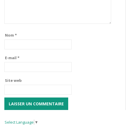
Nom
*
E-mail
*
Site web
Select Language
▼