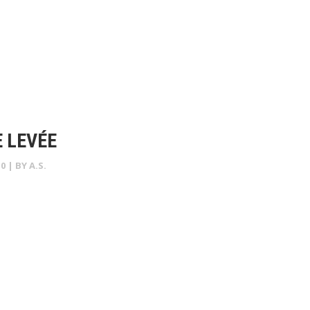
 LEVÉE
0
| BY
A.S.