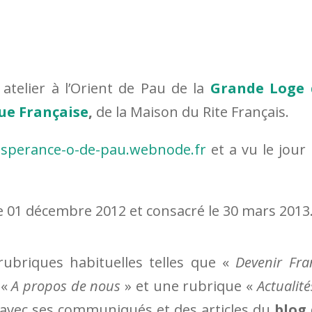
atelier à l’Orient de Pau de la
Grande Loge 
ue Française
,
de la
Maison du Rite Français.
esperance-o-de-pau.webnode.fr
et a vu le jour
 le 01 décembre 2012 et consacré le 30 mars 2013
 rubriques habituelles telles que «
Devenir Fra
 «
A propos de nous
» et une rubrique «
Actualité
F avec ses communiqués et des articles du
blog 