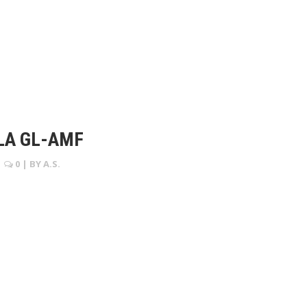
 LA GL-AMF
|
0
| BY
A.S.