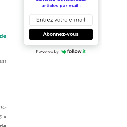
articles par mail :
Abonnez-vous
de
Powered by
 en
.
nc-
s
»
de