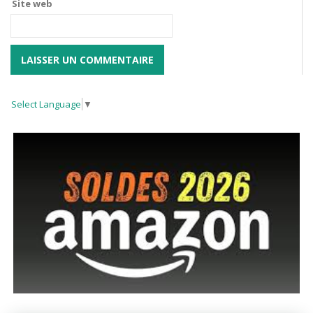
Site web
Select Language
▼