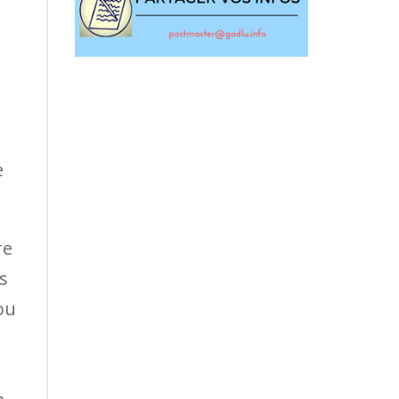
e
re
s
ou