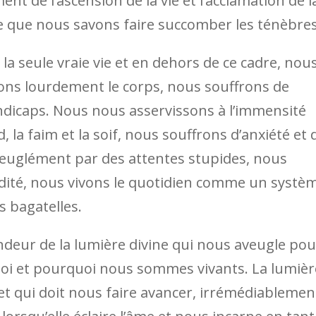
nt de l’ascension de la vie et l’acclamation de l
ute que nous savons faire succomber les ténèbres
 la seule vraie vie et en dehors de ce cadre, nou
ons lourdement le corps, nous souffrons de
andicaps. Nous nous asservissons à l’immensité
 la faim et la soif, nous souffrons d’anxiété et 
euglément par des attentes stupides, nous
urdité, nous vivons le quotidien comme un systè
es bagatelles.
ndeur de la lumière divine qui nous aveugle pou
quoi et pourquoi nous sommes vivants. La lumièr
 et qui doit nous faire avancer, irrémédiablemen