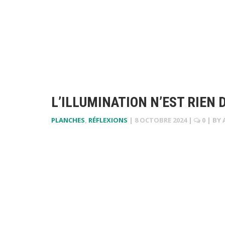
L’ILLUMINATION N’EST RIEN 
PLANCHES
,
RÉFLEXIONS
|
8 OCTOBRE 2024
|
0
| BY