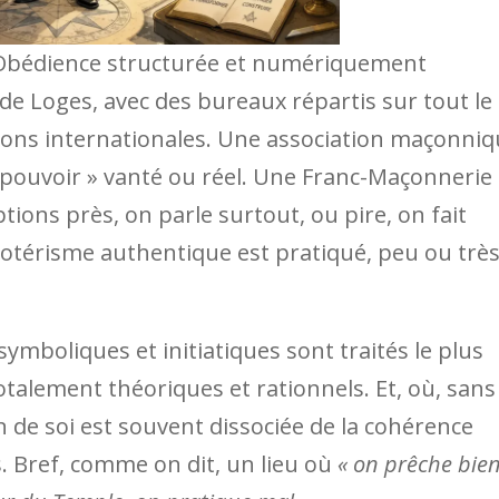
e Obédience structurée et numériquement
e Loges, avec des bureaux répartis sur tout le
lations internationales. Une association maçonni
 « pouvoir » vanté ou réel. Une Franc-Maçonnerie
ptions près, on parle surtout, ou pire, on fait
l’ésotérisme authentique est pratiqué, peu ou trè
 symboliques et initiatiques sont traités le plus
otalement théoriques et rationnels. Et, où, sans
n de soi est souvent dissociée de la cohérence
 Bref, comme on dit, un lieu où
« on prêche bie