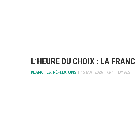
L’HEURE DU CHOIX : LA FRA
PLANCHES
,
RÉFLEXIONS
|
15 MAI 2026
|
1
| BY
A.S.