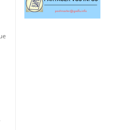
que
s
n