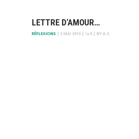
LETTRE D’AMOUR…
RÉFLEXIONS
|
5 MAI 2010
|
0
| BY
A.S.