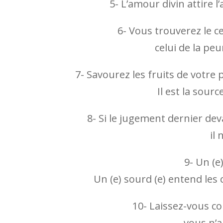
5- L’amour divin attire 
6- Vous trouverez le c
celui de la peu
7- Savourez les fruits de votre
Il est la sour
8- Si le jugement dernier deva
il 
9- Un (e
Un (e) sourd (e) entend le
10- Laissez-vous c
vous n’a