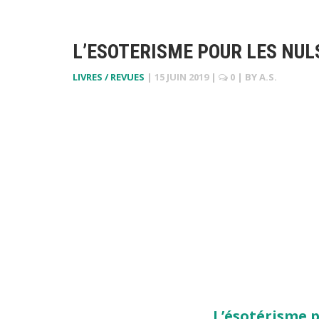
L’ESOTERISME POUR LES NULS 
LIVRES / REVUES
|
15 JUIN 2019
|
0
| BY
A.S.
L’ésotérisme po