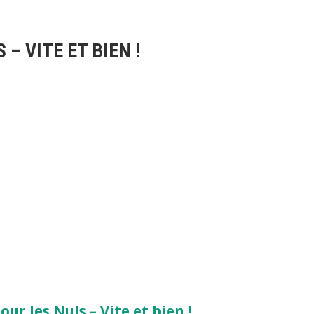
– VITE ET BIEN !
ur les Nuls – Vite et bien !