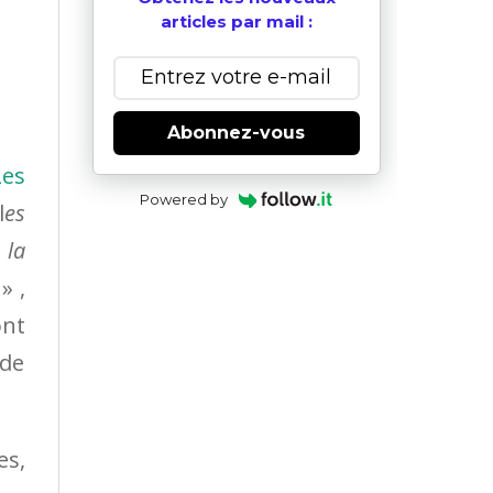
articles par mail :
Abonnez-vous
Les
Powered by
l
es
 la
» ,
ont
 de
es,