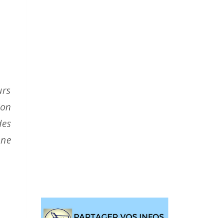
urs
ion
des
une