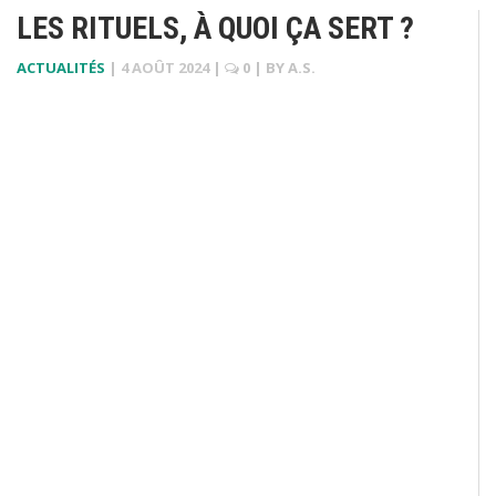
LES RITUELS, À QUOI ÇA SERT ?
ACTUALITÉS
|
4 AOÛT 2024
|
0
| BY
A.S.