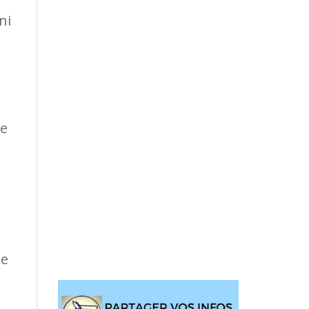
ni
de
de