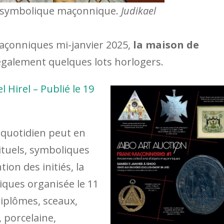
n symbolique maçonnique.
Judikael
maçonniques mi-janvier 2025,
la maison de
galement quelques lots horlogers.
l Hirel – Publié le 19
 quotidien peut en
ituels, symboliques
tion des initiés, la
ques organisée le 11
Diplômes, sceaux,
, porcelaine,