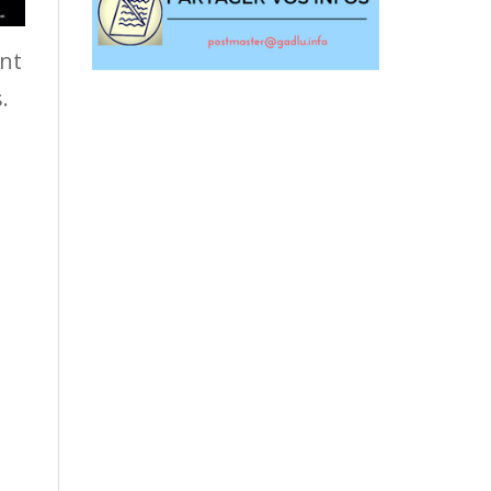
ant
.