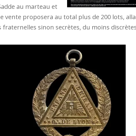
Sadde au marteau et
e vente proposera au total plus de 200 lots, all
s fraternelles sinon secrètes, du moins discrètes