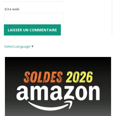
Site web
Select Language
▼