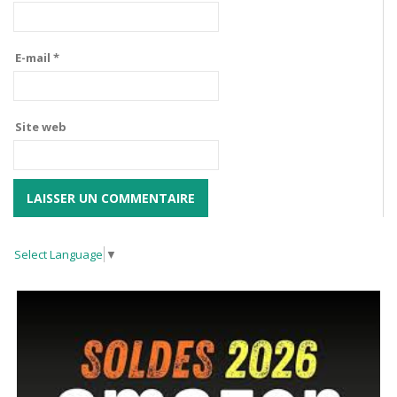
E-mail
*
Site web
Select Language
▼