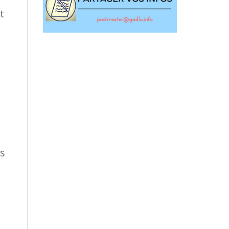
t
as
a