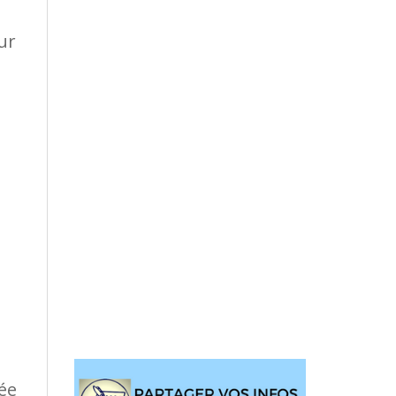
ur
uée