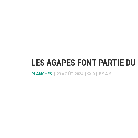
LES AGAPES FONT PARTIE DU
PLANCHES
|
29 AOÛT 2024
|
0
| BY
A.S.