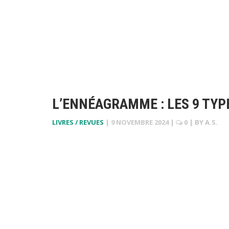
L’ENNÉAGRAMME : LES 9 TYP
LIVRES / REVUES
|
9 NOVEMBRE 2024
|
0
| BY
A.S.