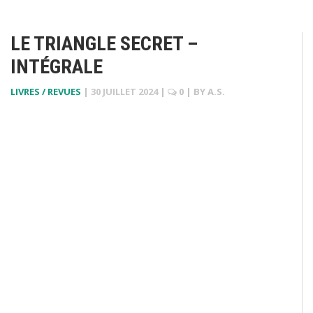
LE TRIANGLE SECRET –
INTÉGRALE
LIVRES / REVUES
|
30 JUILLET 2024
|
0
| BY
A.S.