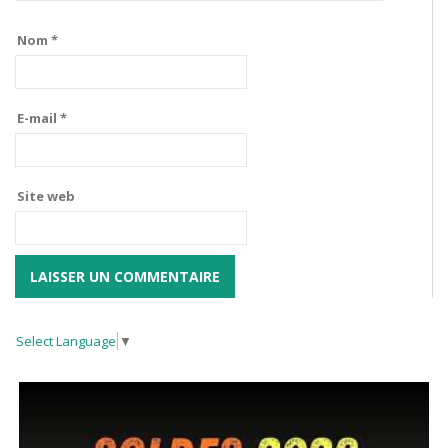
Nom
*
E-mail
*
Site web
Select Language
▼