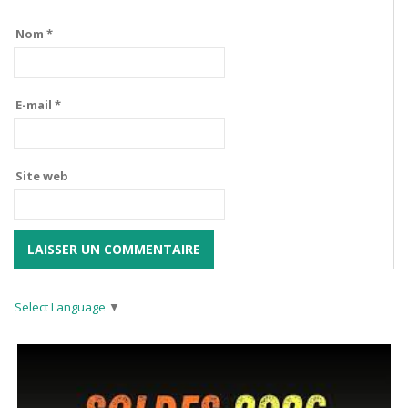
Nom
*
E-mail
*
Site web
Select Language
▼