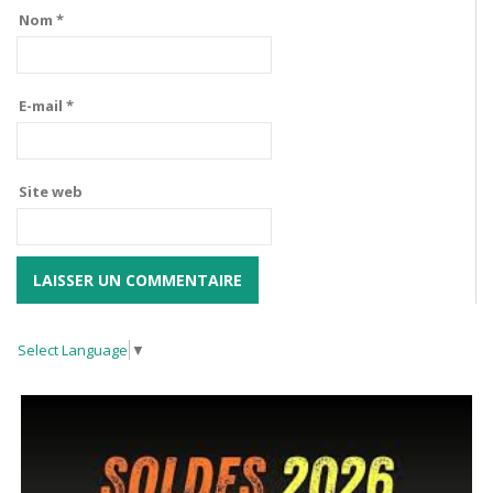
Nom
*
E-mail
*
Site web
Select Language
▼