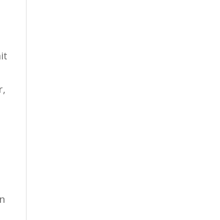
it
r,
en