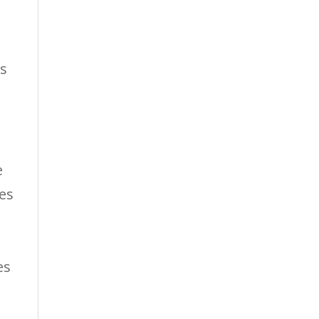
es
e
ces
es