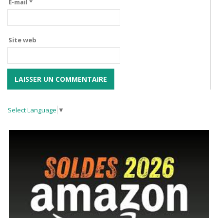
E-mail
*
Site web
Select Language
▼