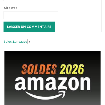
Site web
Select Language
▼