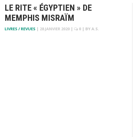
LE RITE « ÉGYPTIEN » DE
MEMPHIS MISRAÏM
LIVRES / REVUES
|
28 JANVIER 2020
|
0
| BY
A.S.