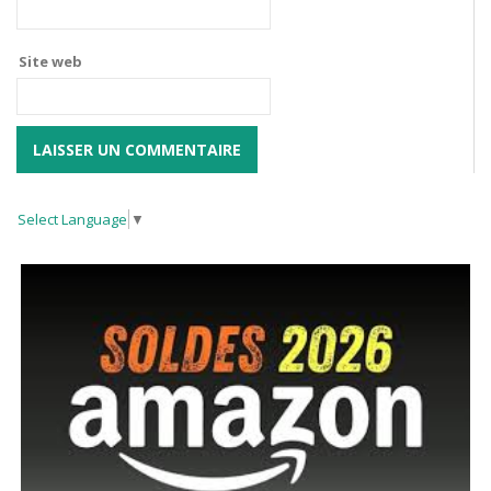
Site web
Select Language
▼