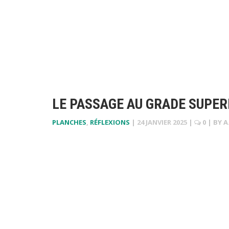
LE PASSAGE AU GRADE SUPER
PLANCHES
,
RÉFLEXIONS
|
24 JANVIER 2025
|
0
| BY
A