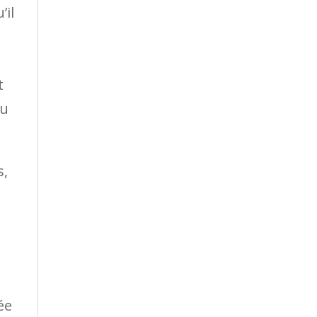
’il
t
au
s,
ée