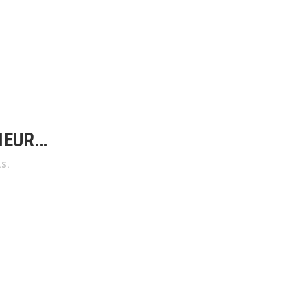
IEUR…
.S.