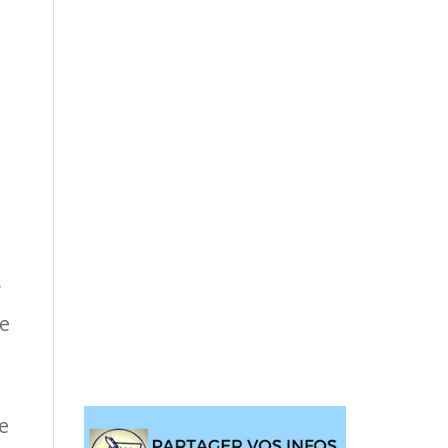
y
le
e