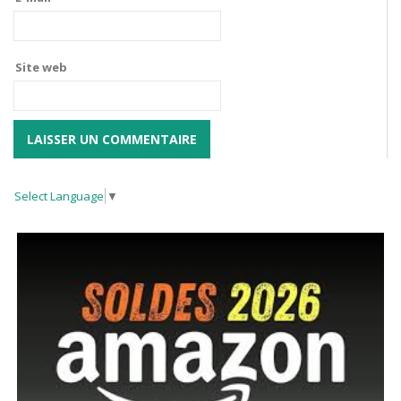
Site web
Select Language
▼