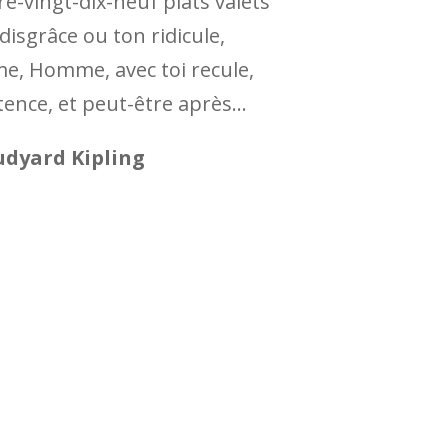
e-vingt-dix-neuf plats valets
disgrâce ou ton ridicule,
ème, Homme, avec toi recule,
otence, et peut-être après…
udyard Kipling