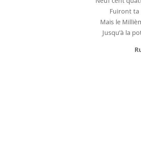
Neuf cent quatr
Fuiront ta 
Mais le Milli
Jusqu’à la p
R