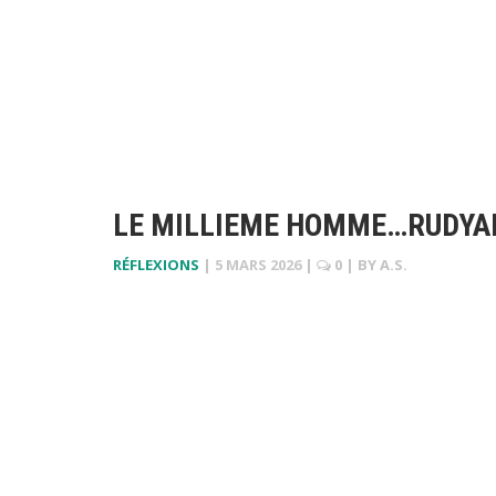
LE MILLIEME HOMME…RUDYAR
RÉFLEXIONS
|
5 MARS 2026
|
0
| BY
A.S.