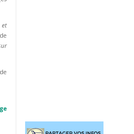
 et
 de
sur
ge