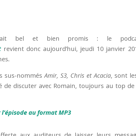
vait bel et bien promis : le podca
t
revient donc aujourd’hui, jeudi 10 janvier 20
nes.
les sus-nommés
Amir, S3, Chris et Acacia
, sont le
é de discuter avec Romain, toujours au top de
 l’épisode au format MP3
offerte aux auditeurs de laisser leurs messa