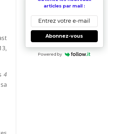
articles par mail :
Abonnez-vous
st
13,
Powered by
s
4
 sa
ges