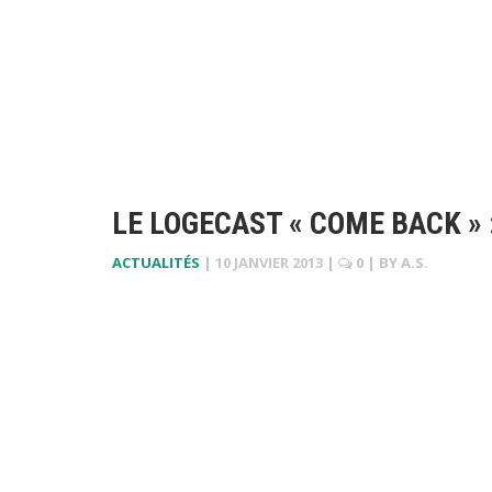
LE LOGECAST « COME BACK » 
ACTUALITÉS
|
10 JANVIER 2013
|
0
| BY
A.S.