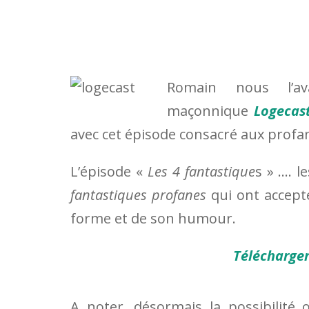
Romain nous l’a
maçonnique
Logecas
avec cet épisode consacré aux profa
L’épisode «
Les 4 fantastique
s » …. 
fantastiques profanes
qui ont accept
forme et de son humour.
Télécharger
A noter, désormais la possibilité 