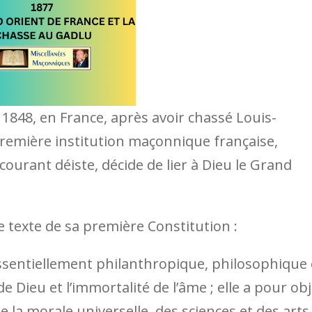
n 1848, en France, après avoir chassé Louis-
première institution maçonnique française,
courant déiste, décide de lier à Dieu le Grand
le texte de sa première Constitution :
ssentiellement philan­thropique, philosophique 
e Dieu et l’immortalité de l’âme ; elle a pour obj
de la morale universelle, des sciences et des arts