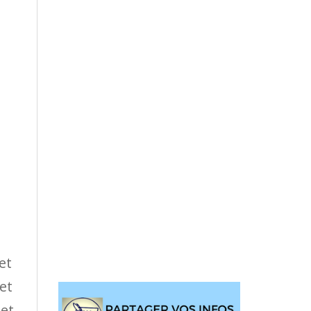
et
et
 et