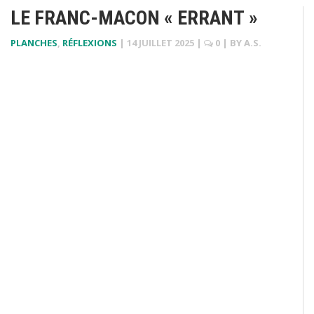
LE FRANC-MACON « ERRANT »
PLANCHES
,
RÉFLEXIONS
|
14 JUILLET 2025
|
0
| BY
A.S.