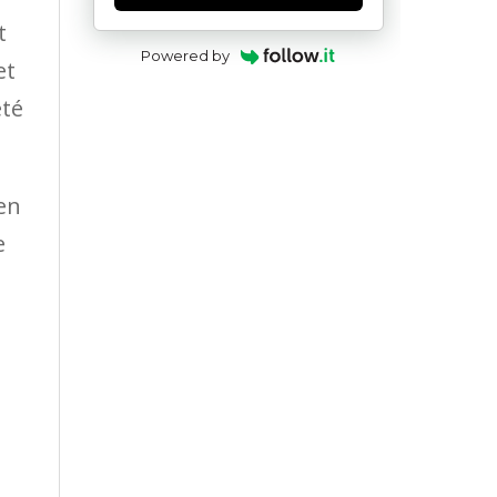
t
Powered by
et
été
 en
e