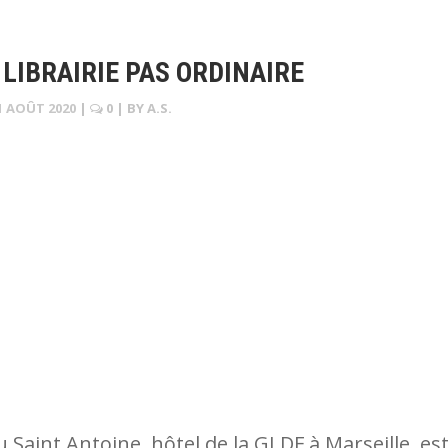
LIBRAIRIE PAS ORDINAIRE
1 AOÛT 2020
|
0
| BY
A.S.
 Saint Antoine, hôtel de la GLDF à Marseille, es