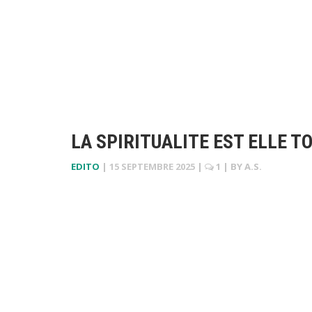
LA SPIRITUALITE EST ELLE T
EDITO
|
15 SEPTEMBRE 2025
|
1
| BY
A.S.