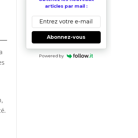
articles par mail :
Abonnez-vous
a
Powered by
es
n,
té.