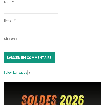
Nom
*
E-mail
*
Site web
Select Language
▼