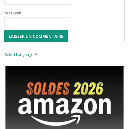
Site web
Select Language
▼