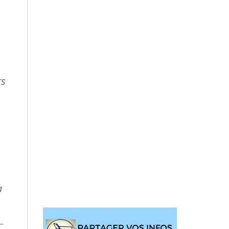
rs
a
-