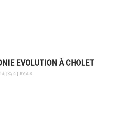
NIE EVOLUTION À CHOLET
14
|
0
| BY
A.S.