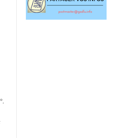
,
°.
s