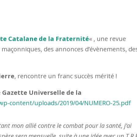
te Catalane de la Fraternité
« , une revue
s maçonniques, des annonces d’évènements, de
ierre
, rencontre un franc succès mérité !
e
Gazette Universelle de la
/wp-content/uploads/2019/04/NUMERO-25.pdf
ant mon allié contre le combat pour la santé, j’ai
spère sera mensuelle, suite à une idée avec un T.R.F