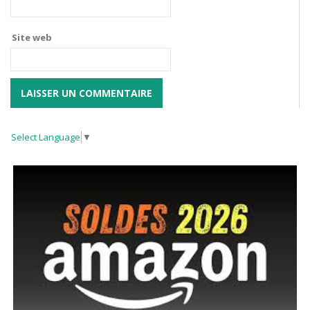
Site web
Select Language
▼