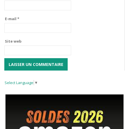
E-mail
*
Site web
Select Language
▼