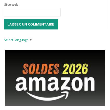
Site web
Select Language
▼