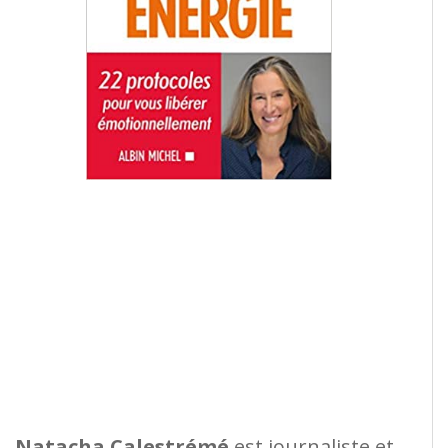
Natacha Calestrémé
est journaliste et