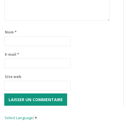
Nom
*
E-mail
*
Site web
Select Language
▼