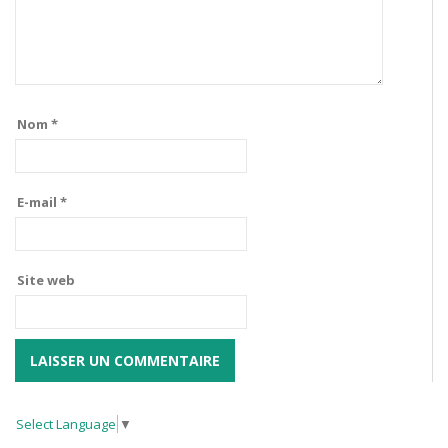
Nom
*
E-mail
*
Site web
Select Language
▼