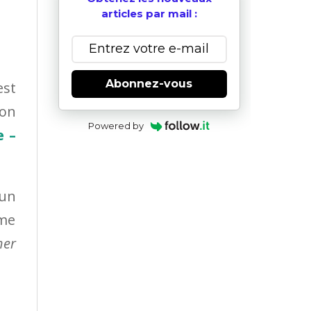
articles par mail :
Abonnez-vous
st
son
Powered by
 –
 un
rme
her