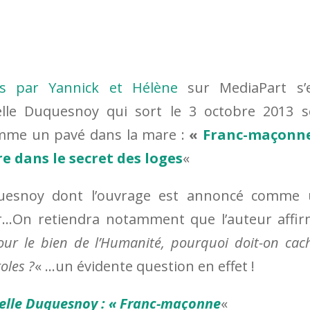
és par Yannick et Hélène
sur MediaPart s’e
elle Duquesnoy qui sort le 3 octobre 2013 
mme un pavé dans la mare :
«
Franc-maçonne
e dans le secret des loges
«
quesnoy dont l’ouvrage est annoncé comme
ur…On retiendra notamment que l’auteur affi
ur le bien de l’Humanité, pourquoi doit-on cac
oles ?
« …un évidente question en effet !
belle Duquesnoy : « Franc-maçonne
«