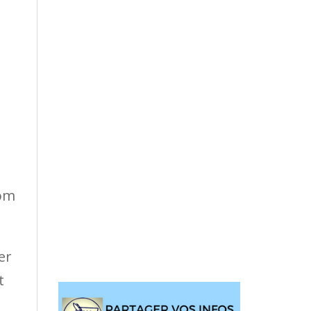
nom
er
t