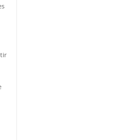
es
tir
e