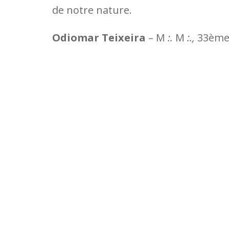
de notre nature.
Odiomar Teixeira
– M
:.
M
:.,
33èm