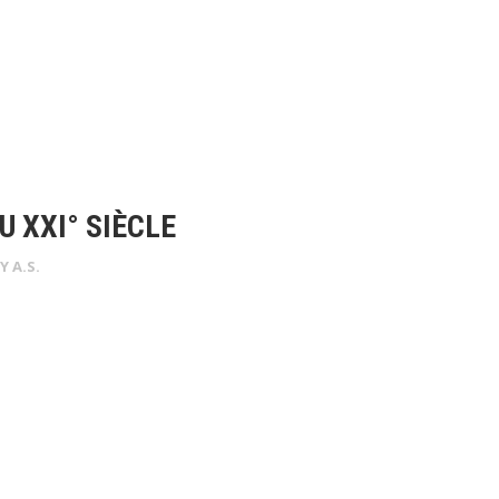
 XXI° SIÈCLE
BY
A.S.