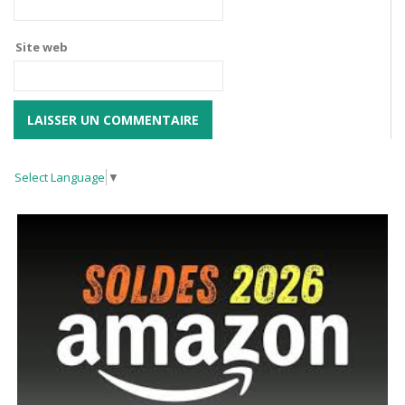
Site web
Select Language
▼