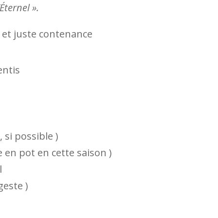
Éternel ».
et juste contenance
entis
 si possible )
 en pot en cette saison )
l
geste )