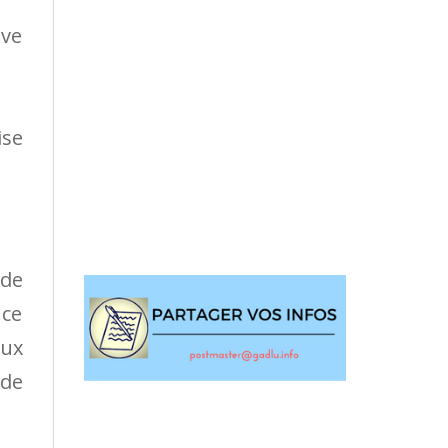
ève
ise
 de
 ce
aux
 de