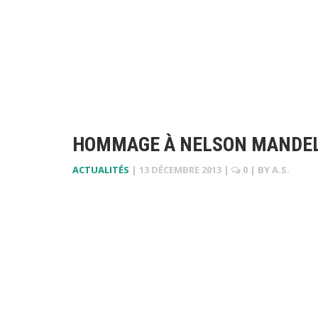
HOMMAGE À NELSON MANDELA 
ACTUALITÉS
|
13 DÉCEMBRE 2013
|
0
| BY
A.S.