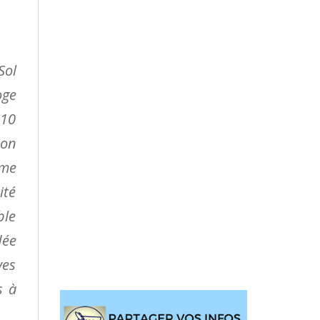
Sol
oge
 10
ion
ème
ité
ble
dée
ves
s à