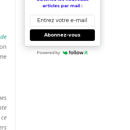
articles par mail :
Abonnez-vous
nde
on
Powered by
ème
mes
nte
 ce
ers