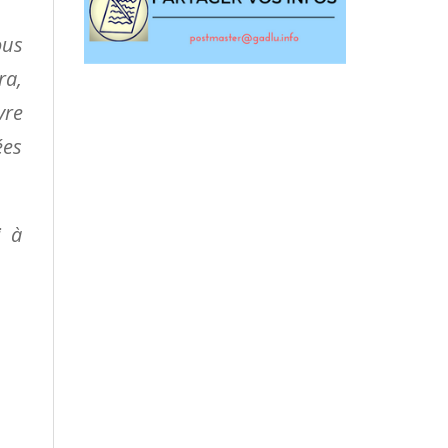
ous
ra,
vre
ées
i à